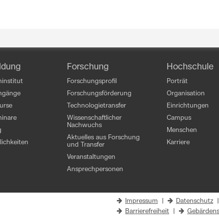
ldung
Forschung
Hochschule
institut
Forschungsprofil
Porträt
engänge
Forschungsförderung
Organisation
kurse
Technologietransfer
Einrichtungen
inare
Wissenschaftlicher
Campus
Nachwuchs
g
Menschen
Aktuelles aus Forschung
ichkeiten
Karriere
und Transfer
Veranstaltungen
Ansprechpersonen
Impressum
|
Datenschutz
Barrierefreiheit
|
Gebärdens