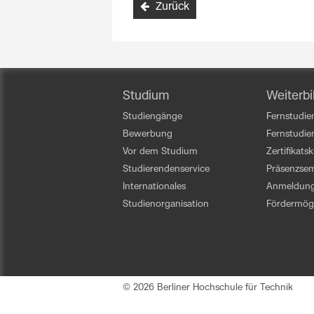
Zurück
Studium
Weiterbi
Studiengänge
Fernstudien
Bewerbung
Fernstudi
Vor dem Studium
Zertifikats
Studierendenservice
Präsenzsem
Internationales
Anmeldun
Studienorganisation
Fördermögl
© 2026 Berliner Hochschule für Technik