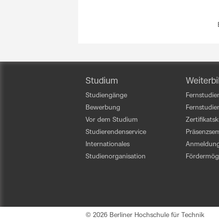
Studium
Weiterbi
Studiengänge
Fernstudien
Bewerbung
Fernstudi
Vor dem Studium
Zertifikats
Studierendenservice
Präsenzsem
Internationales
Anmeldun
Studienorganisation
Fördermögl
© 2026 Berliner Hochschule für Technik