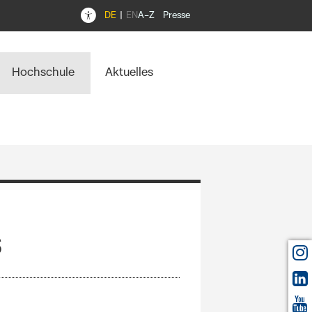
DE
EN
A–Z
Presse
Hochschule
Aktuelles
s