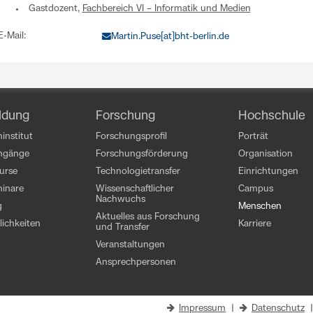
Gastdozent,
Fachbereich VI – Informatik und Medien
E-Mail:
Martin.Puse[at]bht-berlin.de
ldung
Forschung
Hochschule
institut
Forschungsprofil
Porträt
engänge
Forschungsförderung
Organisation
kurse
Technologietransfer
Einrichtungen
inare
Wissenschaftlicher
Campus
Nachwuchs
g
Menschen
Aktuelles aus Forschung
ichkeiten
Karriere
und Transfer
Veranstaltungen
Ansprechpersonen
Impressum
|
Datenschutz