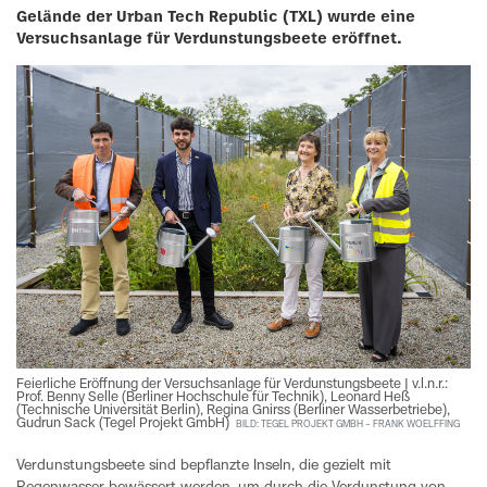
Gelände der Urban Tech Republic (TXL) wurde eine
Versuchsanlage für Verdunstungsbeete eröffnet.
Feierliche Eröffnung der Versuchsanlage für Verdunstungsbeete | v.l.n.r.:
Prof. Benny Selle (Berliner Hochschule für Technik), Leonard Heß
(Technische Universität Berlin), Regina Gnirss (Berliner Wasserbetriebe),
Gudrun Sack (Tegel Projekt GmbH)
BILD: TEGEL PROJEKT GMBH – FRANK WOELFFING
Verdunstungsbeete sind bepflanzte Inseln, die gezielt mit