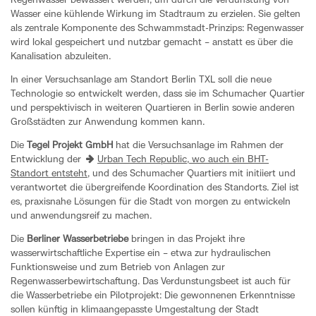
Regenwasser bewässert werden, um durch die Verdunstung von
Wasser eine kühlende Wirkung im Stadtraum zu erzielen. Sie gelten
als zentrale Komponente des Schwammstadt-Prinzips: Regenwasser
wird lokal gespeichert und nutzbar gemacht – anstatt es über die
Kanalisation abzuleiten.
In einer Versuchsanlage am Standort Berlin TXL soll die neue
Technologie so entwickelt werden, dass sie im Schumacher Quartier
und perspektivisch in weiteren Quartieren in Berlin sowie anderen
Großstädten zur Anwendung kommen kann.
Die
Tegel Projekt GmbH
hat die Versuchsanlage im Rahmen der
Entwicklung der
Urban Tech Republic, wo auch ein BHT-
Standort entsteht
, und des Schumacher Quartiers mit initiiert und
verantwortet die übergreifende Koordination des Standorts. Ziel ist
es, praxisnahe Lösungen für die Stadt von morgen zu entwickeln
und anwendungsreif zu machen.
Die
Berliner Wasserbetriebe
bringen in das Projekt ihre
wasserwirtschaftliche Expertise ein – etwa zur hydraulischen
Funktionsweise und zum Betrieb von Anlagen zur
Regenwasserbewirtschaftung. Das Verdunstungsbeet ist auch für
die Wasserbetriebe ein Pilotprojekt: Die gewonnenen Erkenntnisse
sollen künftig in klimaangepasste Umgestaltung der Stadt