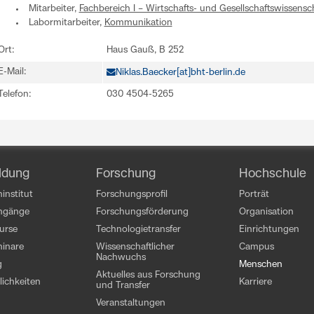
Mitarbeiter,
Fachbereich I – Wirtschafts- und Gesellschaftswissensc
Labormitarbeiter,
Kommunikation
Ort:
Haus Gauß, B 252
E-Mail:
Niklas.Baecker[at]bht-berlin.de
Telefon:
030 4504-5265
ldung
Forschung
Hochschule
institut
Forschungsprofil
Porträt
engänge
Forschungsförderung
Organisation
kurse
Technologietransfer
Einrichtungen
inare
Wissenschaftlicher
Campus
Nachwuchs
g
Menschen
Aktuelles aus Forschung
ichkeiten
Karriere
und Transfer
Veranstaltungen