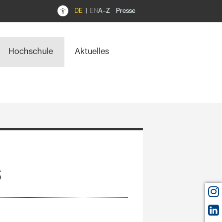
DE
EN
A–Z
Presse
Hochschule
Aktuelles
s