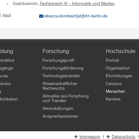
Gastdozentin,
Fachbereich VI – Informatik und Medien
E-Mail:
rebecca.dombach[at]bht-berlin.de
ldung
Forschung
Hochschule
institut
Forschungsprofil
Porträt
engänge
Forschungsförderung
Organisation
kurse
Technologietransfer
Einrichtungen
inare
Wissenschaftlicher
Campus
Nachwuchs
g
Menschen
Aktuelles aus Forschung
ichkeiten
Karriere
und Transfer
Veranstaltungen
Ansprechpersonen
Impressum
|
Datenschutz