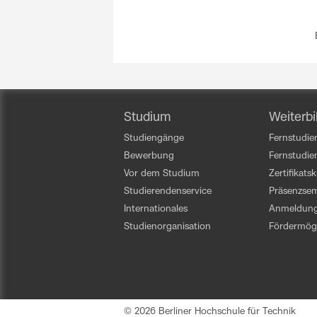
Studium
Weiterbi
Studiengänge
Fernstudien
Bewerbung
Fernstudi
Vor dem Studium
Zertifikats
Studierendenservice
Präsenzsem
Internationales
Anmeldun
Studienorganisation
Fördermögl
© 2026 Berliner Hochschule für Technik