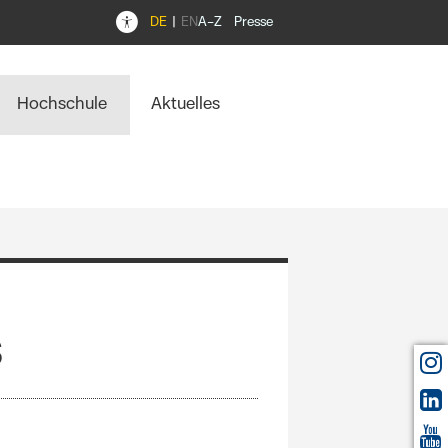
DE
EN
A–Z
Presse
Hochschule
Aktuelles
s