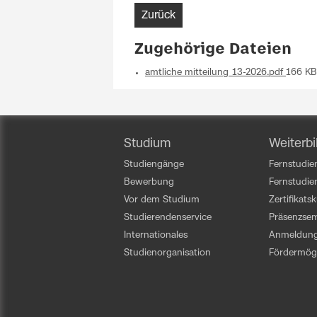
Zurück
Zugehörige Dateien
amtliche_mitteilung_13-2026.pdf
166 KB
Studium
Weiterbi
Studiengänge
Fernstudien
Bewerbung
Fernstudi
Vor dem Studium
Zertifikats
Studierendenservice
Präsenzsem
Internationales
Anmeldun
Studienorganisation
Fördermögl