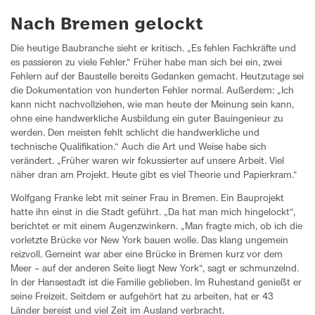
Nach Bremen gelockt
Die heutige Baubranche sieht er kritisch. „Es fehlen Fachkräfte und
es passieren zu viele Fehler.“ Früher habe man sich bei ein, zwei
Fehlern auf der Baustelle bereits Gedanken gemacht. Heutzutage sei
die Dokumentation von hunderten Fehler normal. Außerdem: „Ich
kann nicht nachvollziehen, wie man heute der Meinung sein kann,
ohne eine handwerkliche Ausbildung ein guter Bauingenieur zu
werden. Den meisten fehlt schlicht die handwerkliche und
technische Qualifikation.“ Auch die Art und Weise habe sich
verändert. „Früher waren wir fokussierter auf unsere Arbeit. Viel
näher dran am Projekt. Heute gibt es viel Theorie und Papierkram.“
Wolfgang Franke lebt mit seiner Frau in Bremen. Ein Bauprojekt
hatte ihn einst in die Stadt geführt. „Da hat man mich hingelockt“,
berichtet er mit einem Augenzwinkern. „Man fragte mich, ob ich die
vorletzte Brücke vor New York bauen wolle. Das klang ungemein
reizvoll. Gemeint war aber eine Brücke in Bremen kurz vor dem
Meer – auf der anderen Seite liegt New York“, sagt er schmunzelnd.
In der Hansestadt ist die Familie geblieben. Im Ruhestand genießt er
seine Freizeit. Seitdem er aufgehört hat zu arbeiten, hat er 43
Länder bereist und viel Zeit im Ausland verbracht.