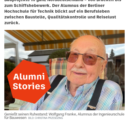
Bauprojekte in ganz Norddeutschland – von Brücken bis
zum Schiffshebewerk. Der Alumnus der Berliner
Hochschule für Technik blickt auf ein Berufsleben
zwischen Baustelle, Qualitätskontrolle und Reiselust
zurück.
Genießt seinen Ruhestand: Wolfgang Franke, Alumnus der Ingenieurschule
für Bauwesen
BILD: CHRISTINA PRZESDZING