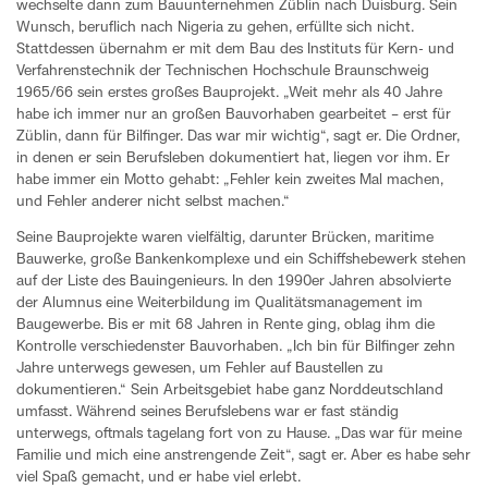
wechselte dann zum Bauunternehmen Züblin nach Duisburg. Sein
Wunsch, beruflich nach Nigeria zu gehen, erfüllte sich nicht.
Stattdessen übernahm er mit dem Bau des Instituts für Kern- und
Verfahrenstechnik der Technischen Hochschule Braunschweig
1965/66 sein erstes großes Bauprojekt. „Weit mehr als 40 Jahre
habe ich immer nur an großen Bauvorhaben gearbeitet – erst für
Züblin, dann für Bilfinger. Das war mir wichtig“, sagt er. Die Ordner,
in denen er sein Berufsleben dokumentiert hat, liegen vor ihm. Er
habe immer ein Motto gehabt: „Fehler kein zweites Mal machen,
und Fehler anderer nicht selbst machen.“
Seine Bauprojekte waren vielfältig, darunter Brücken, maritime
Bauwerke, große Bankenkomplexe und ein Schiffshebewerk stehen
auf der Liste des Bauingenieurs. In den 1990er Jahren absolvierte
der Alumnus eine Weiterbildung im Qualitätsmanagement im
Baugewerbe. Bis er mit 68 Jahren in Rente ging, oblag ihm die
Kontrolle verschiedenster Bauvorhaben. „Ich bin für Bilfinger zehn
Jahre unterwegs gewesen, um Fehler auf Baustellen zu
dokumentieren.“ Sein Arbeitsgebiet habe ganz Norddeutschland
umfasst. Während seines Berufslebens war er fast ständig
unterwegs, oftmals tagelang fort von zu Hause. „Das war für meine
Familie und mich eine anstrengende Zeit“, sagt er. Aber es habe sehr
viel Spaß gemacht, und er habe viel erlebt.