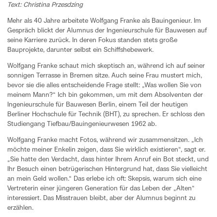
Text: Christina Przesdzing
Mehr als 40 Jahre arbeitete Wolfgang Franke als Bauingenieur. Im
Gespräch blickt der Alumnus der Ingenieurschule für Bauwesen auf
seine Karriere zurück. In deren Fokus standen stets große
Bauprojekte, darunter selbst ein Schiffshebewerk.
Wolfgang Franke schaut mich skeptisch an, während ich auf seiner
sonnigen Terrasse in Bremen sitze. Auch seine Frau mustert mich,
bevor sie die alles entscheidende Frage stellt: „Was wollen Sie von
meinem Mann?“ Ich bin gekommen, um mit dem Absolventen der
Ingenieurschule für Bauwesen Berlin, einem Teil der heutigen
Berliner Hochschule für Technik (BHT), zu sprechen. Er schloss den
Studiengang Tiefbau/Bauingenieurwesen 1962 ab.
Wolfgang Franke macht Fotos, während wir zusammensitzen. „Ich
möchte meiner Enkelin zeigen, dass Sie wirklich existieren“, sagt er.
„Sie hatte den Verdacht, dass hinter Ihrem Anruf ein Bot steckt, und
Ihr Besuch einen betrügerischen Hintergrund hat, dass Sie vielleicht
an mein Geld wollen.“ Das erlebe ich oft: Skepsis, warum sich eine
Vertreterin einer jüngeren Generation für das Leben der „Alten“
interessiert. Das Misstrauen bleibt, aber der Alumnus beginnt zu
erzählen.