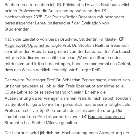
Baubetrieb am Fachbereich III). Präsidentin Dr. Julia Neuhaus verlieh
beiden Professoren die Auszeichnung während des
Hochschultags 2025
. Der Preis würdigt Dozenten mit besonders
herausragender Lehre, basierend auf der Evaluation von
Studierenden.
Nach der Laudatio von Sarah Brückner, Studentin im Master
Augenoptik/Optometrie
, sagte Prof. Dr. Stephan Reiß, er freue sich
sehr über den Preis. Er sei gerührt von der Laudatio. Den Austausch
mit den Studierenden schätze er sehr. „Wenn die Studierenden
mitdenken und kritisch nachfragen, habe ich manchmal das Gefühl,
dass das Wissen wirklich lebendig wird“, sagte Reiß.
Der zweite Preisträger Prof. Dr. Sebastian Pepper sagte, dass er sich
unsicher gewesen sei, ob er den Preis überhaupt annehme solle.
„Gute Lehre sollte selbstverständlich sein.“ Er sehe die
Auszeichnung daher weniger als einen Preis für sich selbst, sondern
als Symbol für gute Lehre. Ihm persönlich mache seine Tätigkeit als
Professor sehr viel Spaß. Er empfinde sie als eine Berufung. Die
Laudatio auf den Preisträger hatte zuvor
Bauingenieurwesen
-
Studentin Lea Sophie Miklavc gehalten.
Der Lehrpreis wird jährlich am Hochschultag nach Auswertung der