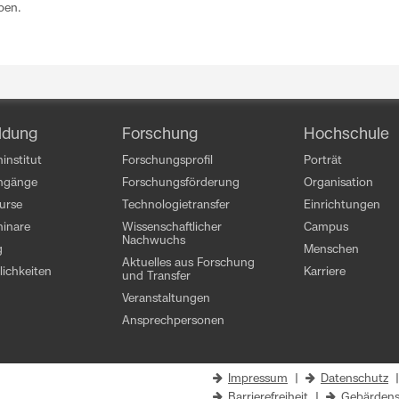
ben.
ldung
Forschung
Hochschule
institut
Forschungsprofil
Porträt
engänge
Forschungsförderung
Organisation
kurse
Technologietransfer
Einrichtungen
inare
Wissenschaftlicher
Campus
Nachwuchs
g
Menschen
Aktuelles aus Forschung
ichkeiten
Karriere
und Transfer
Veranstaltungen
Ansprechpersonen
Impressum
|
Datenschutz
Barrierefreiheit
|
Gebärdens