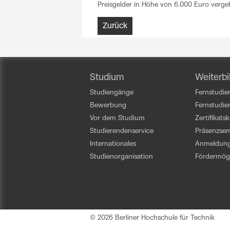
Preisgelder in Höhe von 6.000 Euro verge
Zurück
Studium
Weiterbi
Studiengänge
Fernstudien
Bewerbung
Fernstudi
Vor dem Studium
Zertifikats
Studierendenservice
Präsenzsem
Internationales
Anmeldun
Studienorganisation
Fördermögl
© 2026 Berliner Hochschule für Technik