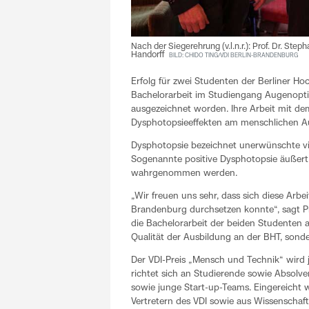
Nach der Siegerehrung (v.l.n.r.): Prof. Dr. Ste
Handorff
BILD: CHIDO TING/VDI BERLIN-BRANDENBURG
Erfolg für zwei Studenten der Berliner Ho
Bachelorarbeit im Studiengang Augenopti
ausgezeichnet worden. Ihre Arbeit mit d
Dysphotopsieeffekten am menschlichen Aug
Dysphotopsie bezeichnet unerwünschte vis
Sogenannte positive Dysphotopsie äußert si
wahrgenommen werden.
„Wir freuen uns sehr, dass sich diese Arb
Brandenburg durchsetzen konnte“, sagt Pr
die Bachelorarbeit der beiden Studenten
Qualität der Ausbildung an der BHT, sond
Der VDI-Preis „Mensch und Technik“ wird 
richtet sich an Studierende sowie Absolv
sowie junge Start-up-Teams. Eingereicht 
Vertretern des VDI sowie aus Wissenschaft