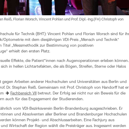
phan Reiß, Florian Worsch, Vincent Pohlan und Prof. Dipl.-Ing.(FH) Christoph von
chschule für Technik (BHT): Vincent Pohlan und Florian Worsch sind für ih
k/Optometrie mit dem diesjährigen VDI-Preis „Mensch und Technik“
em Titel „Messmethodik zur Bestimmung von positiven
e“ erhielt den ersten Platz.
uelle Effekte, die Patient*innen nach Augenoperationen erleben können.
ch in hellen Lichtartefakten, die als Bögen, Streifen, Sterne oder Halos
eit gegen Arbeiten anderer Hochschulen und Universitäten aus Berlin und
of. Dr. Stephan Reiß. Gemeinsam mit Prof. Christoph von Handorff hat er
 am
Fachbereich VII
betreut. Der Erfolg sei nicht nur ein Beweis für die
ern auch für das Engagement der Studierenden.
jährlich vom VDI-Bezirksverein Berlin-Brandenburg ausgeschrieben. Er
entinnen und Absolventen aller Berliner und Brandenburger Hochschulen
werden können Projekt- und Abschlussarbeiten. Eine Fachjury aus
 und Wirtschaft der Region wählt die Preisträger aus. Insgesamt werden