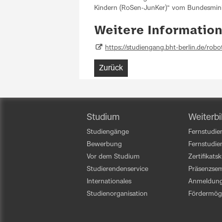
Kindern (RoSen-JunKer)“ vom Bundesminis
Weitere Informatio
https://studiengang.bht-berlin.de/robo
Zurück
Studium
Weiterbi
Studiengänge
Fernstudien
Bewerbung
Fernstudi
Vor dem Studium
Zertifikats
Studierendenservice
Präsenzsem
Internationales
Anmeldun
Studienorganisation
Fördermögl