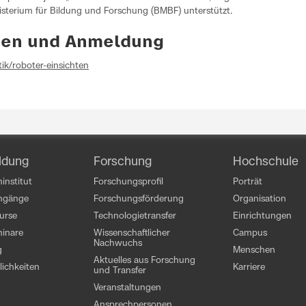
terium für Bildung und Forschung (BMBF) unterstützt.
nen und Anmeldung
tik/roboter-einsichten
ldung
Forschung
Hochschule
institut
Forschungsprofil
Porträt
engänge
Forschungsförderung
Organisation
kurse
Technologietransfer
Einrichtungen
inare
Wissenschaftlicher
Campus
Nachwuchs
g
Menschen
Aktuelles aus Forschung
ichkeiten
Karriere
und Transfer
Veranstaltungen
Ansprechpersonen