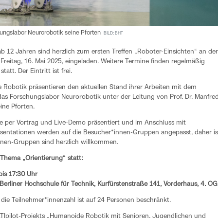
hungslabor Neurorobotik seine Pforten
BILD: BHT
ab 12 Jahren sind herzlich zum ersten Treffen „Roboter-Einsichten“ an der
Freitag, 16. Mai 2025, eingeladen. Weitere Termine finden regelmäßig
tt. Der Eintritt ist frei.
Robotik präsentieren den aktuellen Stand ihrer Arbeiten mit dem
s Forschungslabor Neurorobotik unter der Leitung von Prof. Dr. Manfre
ine Pforten.
e per Vortrag und Live-Demo präsentiert und im Anschluss mit
äsentationen werden auf die Besucher*innen-Gruppen angepasst, daher is
nen-Gruppen sind herzlich willkommen.
 Thema „Orientierung“ statt:
bis 17:30 Uhr
erliner Hochschule für Technik, Kurfürstenstraße 141, Vorderhaus, 4. OG
die Teilnehmer*innenzahl ist auf 24 Personen beschränkt.
TIpilot-Projekts „Humanoide Robotik mit Senioren, Jugendlichen und