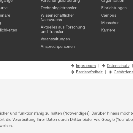
engänge
Forschungsförderung
Organisation
kurse
Technologietransfer
Einrichtungen
inare
Wissenschaftlicher
Campus
Nachwuchs
g
Menschen
Aktuelles aus Forschung
ichkeiten
Karriere
und Transfer
Veranstaltungen
Ansprechpersonen
Impressum
|
Datenschutz
Barrierefreiheit
|
Gebärdens
her und funktionsfähig zu halten (Notwendiges). Darüber hinaus möchten
rt die Verarbeitung Ihrer Daten durch Drittanbieter wie Google (YouTube)
weisen
.