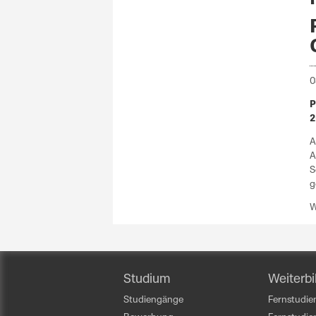
0
P
2
A
A
S
g
W
Studium
Weiterbi
Studiengänge
Fernstudien