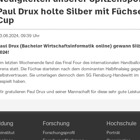
Paul Drux holte Silber mit Füchs
Cup
3.06.2024, 09:39 Uhr
aul Drux (Bachelor Wirtschaftsinformatik online) gewann Sil
024!
m letzten Wochenende fand das Final Four des internationalen Handball
rena statt. Die Füchse starteten nach dem dominanten Halbfinalsieg gege
elbstvertrauen. Sie unterlagen dennoch dem SG Flensburg-Handewitt im Fin
espielt haben.
ir gratulieren Paul Drux und seiner Mannschaft für diese sehr gute Leistu
ldung
Forschung
Hochschule
institut
Forschungsprofil
Porträt