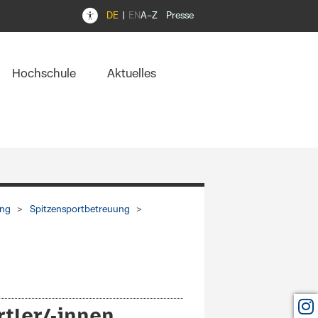
DE
EN
A–Z
Presse
Hochschule
Aktuelles
ung
Spitzensportbetreuung
tler/-innen