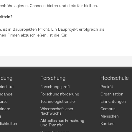
nhöhe agieren, Chancen bieten und stets fair bleiben.
itteln?
ist in Bauprojekten Pflicht. Ein Bauprojekt erfolgreich als
nen Firmen abzuschließen, ist die Kür.
ldung
Forschung
Hochschule
institut
Forschungsprofil
Porträt
engänge
Forschungsförderung
Organisation
kurse
Technologietransfer
Einrichtungen
inare
Wissenschaftlicher
Campus
Nachwuchs
g
Menschen
Aktuelles aus Forschung
ichkeiten
Karriere
und Transfer