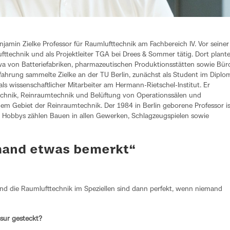
amin Zielke Professor für Raumlufttechnik am Fachbereich IV. Vor seiner
fttechnik und als Projektleiter TGA bei Drees & Sommer tätig. Dort plant
a von Batteriefabriken, pharmazeutischen Produktionsstätten sowie Bür
hrung sammelte Zielke an der TU Berlin, zunächst als Student im Diplo
 wissenschaftlicher Mitarbeiter am Hermann-Rietschel-Institut. Er
echnik, Reinraumtechnik und Belüftung von Operationssälen und
em Gebiet der Reinraumtechnik. Der 1984 in Berlin geborene Professor is
n Hobbys zählen Bauen in allen Gewerken, Schlagzeugspielen sowie
mand etwas bemerkt“
d die Raumlufttechnik im Speziellen sind dann perfekt, wenn niemand
ssur gesteckt?