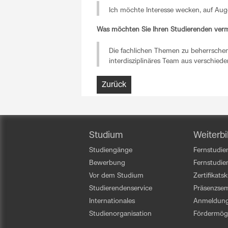
Ich möchte Interesse wecken, auf Auge
Was möchten Sie Ihren Studierenden verm
Die fachlichen Themen zu beherrschen, 
interdisziplinäres Team aus verschiede
Zurück
Studium
Weiterbi
Studiengänge
Fernstudien
Bewerbung
Fernstudi
Vor dem Studium
Zertifikats
Studierendenservice
Präsenzsem
Internationales
Anmeldun
Studienorganisation
Fördermögl