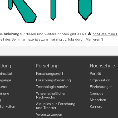
ie
Anleitung
für diesen und weitere Knoten gibt es als
pdf-Datei zum 
Teil des Seminiarmaterials zum Training „Erfolg durch Manieren“]
ldung
Forschung
Hochschule
institut
Forschungsprofil
Porträt
engänge
Forschungsförderung
Organisation
kurse
Technologietransfer
Einrichtungen
inare
Wissenschaftlicher
Campus
Nachwuchs
g
Menschen
Aktuelles aus Forschung
ichkeiten
Karriere
und Transfer
Veranstaltungen