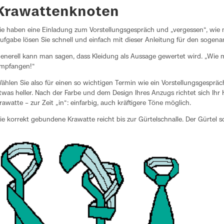
Krawattenknoten
ie haben eine Einladung zum Vorstellungsgespräch und „vergessen“, wie 
ufgabe lösen Sie schnell und einfach mit dieser Anleitung für den sogen
enerell kann man sagen, dass Kleidung als Aussage gewertet wird. „Wi
mpfangen!“
ählen Sie also für einen so wichtigen Termin wie ein Vorstellungsgesprä
twas heller. Nach der Farbe und dem Design Ihres Anzugs richtet sich Ih
rawatte – zur Zeit „in“: einfarbig, auch kräftigere Töne möglich.
ie korrekt gebundene Krawatte reicht bis zur Gürtelschnalle. Der Gürtel so