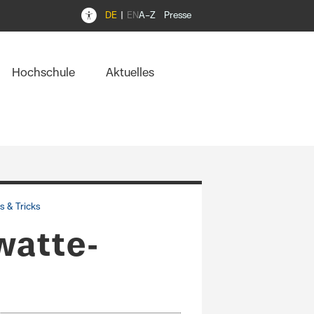
DE
EN
A–Z
Presse
Hochschule
Aktuelles
s & Tricks
watte-