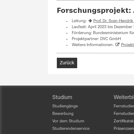
Forschungsprojekt:
Leitung:
Prof. Dr. Sven-Hendri
Laufzeit: April 2023 bis Dezember
Förderung: Bundesministerium für
Projektpartner: DVC GmbH
Weitere Informationen:
Projekt
Zurück
Studium
Weiterbi
Studiengänge
Fernstudien
Bewerbung
Fernstudi
Vor dem Studium
Zertifikats
Studierendenservice
Präsenzsem