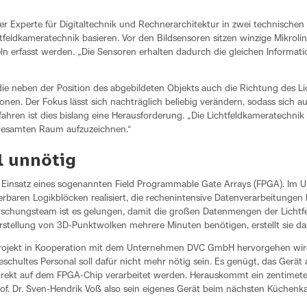
er Experte für Digitaltechnik und Rechnerarchitektur in zwei technischen
feldkameratechnik basieren. Vor den Bildsensoren sitzen winzige Mikrolins
ln erfasst werden. „Die Sensoren erhalten dadurch die gleichen Informati
ie neben der Position des abgebildeten Objekts auch die Richtung des Lic
ionen. Der Fokus lässt sich nachträglich beliebig verändern, sodass sic
ahren ist dies bislang eine Herausforderung. „Die Lichtfeldkameratechni
gesamten Raum aufzuzeichnen.“
l unnötig
 Einsatz eines sogenannten Field Programmable Gate Arrays (FPGA). Im 
erbaren Logikblöcken realisiert, die rechenintensive Datenverarbeitungen
rschungsteam ist es gelungen, damit die großen Datenmengen der Lichtf
stellung von 3D-Punktwolken mehrere Minuten benötigen, erstellt sie d
rojekt in Kooperation mit dem Unternehmen DVC GmbH hervorgehen wird
ultes Personal soll dafür nicht mehr nötig sein. Es genügt, das Gerät auf
 direkt auf dem FPGA-Chip verarbeitet werden. Herauskommt ein zentimet
rof. Dr. Sven-Hendrik Voß also sein eigenes Gerät beim nächsten Küchenka