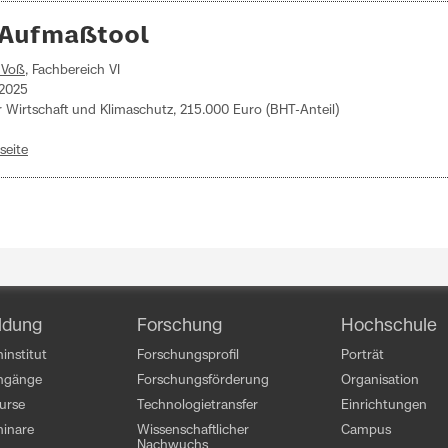
 Aufmaßtool
k Voß
, Fachbereich VI
 2025
 Wirtschaft und Klimaschutz, 215.000 Euro (BHT-Anteil)
seite
ldung
Forschung
Hochschule
institut
Forschungsprofil
Porträt
engänge
Forschungsförderung
Organisation
kurse
Technologietransfer
Einrichtungen
inare
Wissenschaftlicher
Campus
Nachwuchs