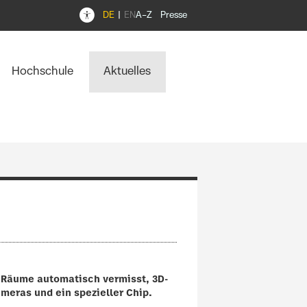
DE
EN
A–Z
Presse
Hochschule
Aktuelles
s Räume automatisch vermisst, 3D-
meras und ein spezieller Chip.