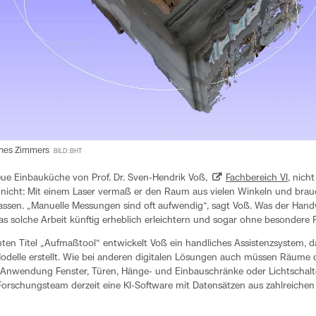
ines Zimmers
BILD: BHT
eue Einbauküche von Prof. Dr. Sven-Hendrik Voß,
Fachbereich VI
, nich
 nicht: Mit einem Laser vermaß er den Raum aus vielen Winkeln und brau
 passen. „Manuelle Messungen sind oft aufwendig“, sagt Voß. Was der Han
das solche Arbeit künftig erheblich erleichtern und sogar ohne besonder
ten Titel „Aufmaßtool“ entwickelt Voß ein handliches Assistenzsystem, d
odelle erstellt. Wie bei anderen digitalen Lösungen auch müssen Räume
die Anwendung Fenster, Türen, Hänge- und Einbauschränke oder Lichtschalt
das Forschungsteam derzeit eine KI-Software mit Datensätzen aus zahlreich