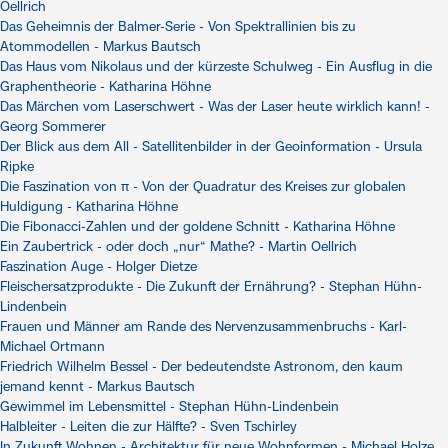
Oellrich
Das Geheimnis der Balmer-Serie - Von Spektrallinien bis zu
Atommodellen - Markus Bautsch
Das Haus vom Nikolaus und der kürzeste Schulweg - Ein Ausflug in die
Graphentheorie - Katharina Höhne
Das Märchen vom Laserschwert - Was der Laser heute wirklich kann! -
Georg Sommerer
Der Blick aus dem All - Satellitenbilder in der Geoinformation - Ursula
Ripke
Die Faszination von π - Von der Quadratur des Kreises zur globalen
Huldigung - Katharina Höhne
Die Fibonacci-Zahlen und der goldene Schnitt - Katharina Höhne
Ein Zaubertrick - oder doch „nur“ Mathe? - Martin Oellrich
Faszination Auge - Holger Dietze
Fleischersatzprodukte - Die Zukunft der Ernährung? - Stephan Hühn-
Lindenbein
Frauen und Männer am Rande des Nervenzusammenbruchs - Karl-
Michael Ortmann
Friedrich Wilhelm Bessel - Der bedeutendste Astronom, den kaum
jemand kennt - Markus Bautsch
Gewimmel im Lebensmittel - Stephan Hühn-Lindenbein
Halbleiter - Leiten die zur Hälfte? - Sven Tschirley
In Zukunft Wohnen - Architektur für neue Wohnformen - Michael Holze