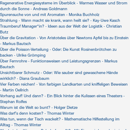
Regenerative Energiesysteme im Überblick - Warmes Wasser und Strom
durch die Sonne - Andreas Goldmann
Spurensuche von und mit Aromaten - Monika Buchholz
Strahlung - Wann macht sie krank, wann heilt sie? - Kay-Uwe Kasch
Traumberuf Manager*in? - Ideen aus der Welt der Logistik - Christian
Butz
Über die Gravitation - Von Aristoteles über Newtons Apfel bis zu Einstein
- Markus Bautsch
Über die Poisson-Verteilung - Oder: Die Kunst Rosinenbrötchen zu
backen - Ulrike Grömping
Über Fernrohre - Funktionsweisen und Leistungsgrenzen - Markus
Bautsch
Unsichtbarer Schmutz - Oder: Wie sauber sind gewaschene Hände
wirklich? - Diana Graubaum
Vier Farben reichen! - Von farbigen Landkarten und kniffeligen Beweisen
- Martin Oellrich
Vorhang auf! Und dann? - Ein Blick hinter die Kulissen eines Theaters -
Stephan Rolfes
Warum ist die Welt so bunt? - Holger Dietze
Was darf’s denn kosten? - Thomas Winter
Was tun, wenn der Tisch wackelt? - Mathematische Hilfestellung im
Alltag - Thomas Winter