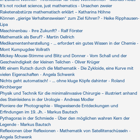
It’s not rocket science, just mathematics - Ursachen zweier
Raketenabstürze mathematisch erklärt – Katharina Höhne
Können „gierige Verhaltensweisen“ zum Ziel führen? - Heike Ripphausen-
Lipa
Maschinenbau - Ihre Zukunft? - Ralf Förster
Mathematik als Beruf? - Martin Oellrich
Medikamentenherstellung - ... erfordert ein gutes Wissen in der Chemie -
Mont Kumpugdee Vollrath
Mickey-Mouse-Stimme und Blitz und Donner - Vom Schall und der
Geschwindigkeit der kleinen Teilchen - Oliver Krüger
Mit einem Rutsch durch die Mathematik - Die Zykloide, eine Kurve mit
vielen Eigenschaften - Angela Schwenk
Nichts geht automatisch! - … ohne kluge Köpfe dahinter - Roland
Kirchberger
Physik und Technik für die minimalinvasive Chirurgie – illustriert anhand
des Steinleidens in der Urologie - Andreas Modler
Pioniere der Photographie - Wegweisende Entdeckungen und
Erfindungen im 19. Jh. - Markus Bautsch
Pythagoras in der Schmiede - Über den möglichen wahren Kern der
Legende - Markus Bautsch
Reflexionen über Reflexionen - Mathematik von Satellitenschüsseln -
Angela Schwenk