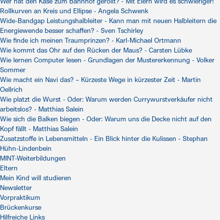
Wer hat den Käse zum Bahnhof gerollt? - Mit Eiern wird es schwieriger!
Rollkurven an Kreis und Ellipse - Angela Schwenk
Wide-Bandgap Leistungshalbleiter - Kann man mit neuen Halbleitern die
Energiewende besser schaffen? - Sven Tschirley
Wie finde ich meinen Traumprinzen? - Karl-Michael Ortmann
Wie kommt das Ohr auf den Rücken der Maus? - Carsten Lübke
Wie lernen Computer lesen - Grundlagen der Mustererkennung - Volker
Sommer
Wie macht ein Navi das? – Kürzeste Wege in kürzester Zeit - Martin
Oellrich
Wie platzt die Wurst - Oder: Warum werden Currywurstverkäufer nicht
arbeitslos? - Matthias Salein
Wie sich die Balken biegen - Oder: Warum uns die Decke nicht auf den
Kopf fällt - Matthias Salein
Zusatzstoffe in Lebensmitteln - Ein Blick hinter die Kulissen - Stephan
Hühn-Lindenbein
MINT-Weiterbildungen
Eltern
Mein Kind will studieren
Newsletter
Vorpraktikum
Brückenkurse
Hilfreiche Links