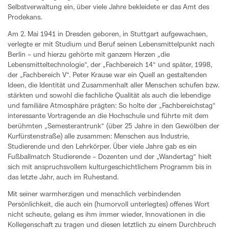
Selbstverwaltung ein, über viele Jahre bekleidete er das Amt des
Prodekans.
Am 2. Mai 1941 in Dresden geboren, in Stuttgart aufgewachsen,
verlegte er mit Studium und Beruf seinen Lebensmittelpunkt nach
Berlin – und hierzu gehörte mit ganzem Herzen „die
Lebensmitteltechnologie“, der „Fachbereich 14“ und später, 1998,
der „Fachbereich V“. Peter Krause war ein Quell an gestaltenden
Ideen, die Identität und Zusammenhalt aller Menschen schufen bzw.
stärkten und sowohl die fachliche Qualität als auch die lebendige
und familiäre Atmosphäre prägten: So holte der „Fachbereichstag“
interessante Vortragende an die Hochschule und führte mit dem
berühmten „Semesterantrunk“ (über 25 Jahre in den Gewölben der
Kurfürstenstraße) alle zusammen: Menschen aus Industrie,
Studierende und den Lehrkörper. Über viele Jahre gab es ein
Fußballmatch Studierende – Dozenten und der „Wandertag“ hielt
sich mit anspruchsvollem kulturgeschichtlichem Programm bis in
das letzte Jahr, auch im Ruhestand.
Mit seiner warmherzigen und menschlich verbindenden
Persönlichkeit, die auch ein (humorvoll unterlegtes) offenes Wort
nicht scheute, gelang es ihm immer wieder, Innovationen in die
Kollegenschaft zu tragen und diesen letztlich zu einem Durchbruch