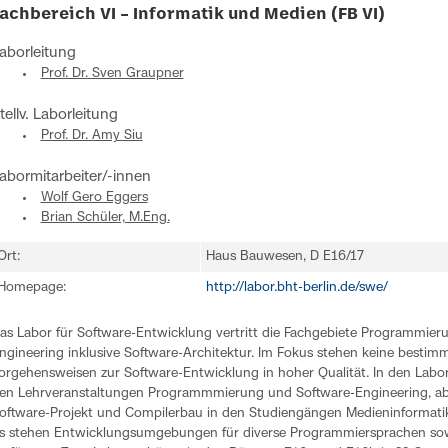
achbereich VI – Informatik und Medien (FB VI)
aborleitung
Prof. Dr. Sven Graupner
tellv. Laborleitung
Prof. Dr. Amy Siu
abormitarbeiter/-innen
Wolf Gero Eggers
Brian Schüler, M.Eng.
Ort:
Haus Bauwesen, D E16/17
Homepage:
http://labor.bht-berlin.de/swe/
as Labor für Software-Entwicklung vertritt die Fachgebiete Programmier
ngineering inklusive Software-Architektur. Im Fokus stehen keine bestim
orgehensweisen zur Software-Entwicklung in hoher Qualität. In den La
en Lehrveranstaltungen Programmmierung und Software-Engineering, ab
oftware-Projekt und Compilerbau in den Studiengängen Medieninformatik
s stehen Entwicklungsumgebungen für diverse Programmiersprachen sow