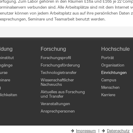
erfügung. Zum Labor gehören in den Räumen E16a und E16b je 22 Comput
erminalservern verbunden sind. Alle Arbeitsplätze sind mit dem Internet v
enutzer können von jedem Arbeitsplatz aus auf ihre persönlichen Daten 
esprechungen, Seminare und Teamarbeit benutzt werden.
ldung
Forschung
Hochschule
institut
Forschungsprofil
Porträt
engänge
Forschungsförderung
Organisation
kurse
Technologietransfer
Einrichtungen
inare
Wissenschaftlicher
Campus
Nachwuchs
g
Menschen
Aktuelles aus Forschung
ichkeiten
Karriere
und Transfer
Veranstaltungen
Ansprechpersonen
Impressum
|
Datenschutz