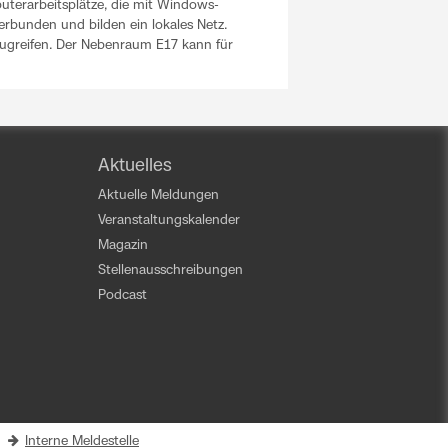
erarbeitsplätze, die mit Windows-
erbunden und bilden ein lokales Netz.
zugreifen. Der Nebenraum E17 kann für
Aktuelles
Aktuelle Meldungen
Veranstaltungskalender
Magazin
Stellenausschreibungen
Podcast
|
Interne Meldestelle