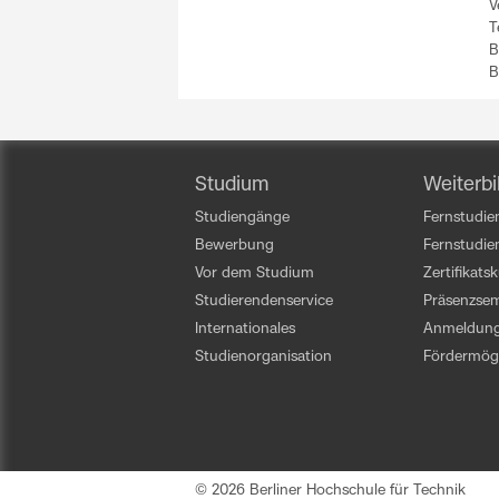
V
T
B
B
Studium
Weiterbi
Studiengänge
Fernstudien
Bewerbung
Fernstudi
Vor dem Studium
Zertifikats
Studierendenservice
Präsenzsem
Internationales
Anmeldun
Studienorganisation
Fördermögl
© 2026 Berliner Hochschule für Technik