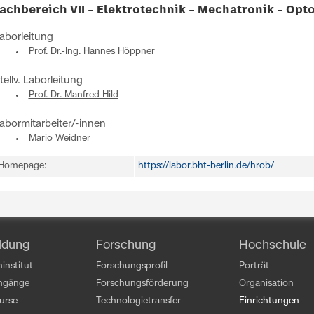
achbereich VII – Elektrotechnik – Mechatronik – Opto
aborleitung
Prof. Dr.-Ing. Hannes Höppner
tellv. Laborleitung
Prof. Dr. Manfred Hild
abormitarbeiter/-innen
Mario Weidner
Homepage:
https://labor.bht-berlin.de/hrob/
ldung
Forschung
Hochschule
institut
Forschungsprofil
Porträt
engänge
Forschungsförderung
Organisation
kurse
Technologietransfer
Einrichtungen