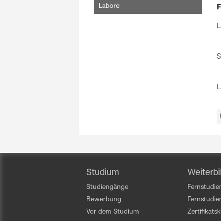
Labore
F
L
S
L
Studium
Weiterbi
Studiengänge
Fernstudien
Bewerbung
Fernstudi
Vor dem Studium
Zertifikats