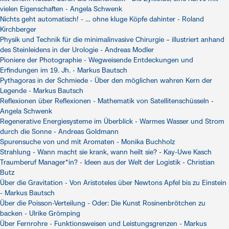
vielen Eigenschaften - Angela Schwenk
Nichts geht automatisch! - … ohne kluge Köpfe dahinter - Roland
Kirchberger
Physik und Technik für die minimalinvasive Chirurgie – illustriert anhand
des Steinleidens in der Urologie - Andreas Modler
Pioniere der Photographie - Wegweisende Entdeckungen und
Erfindungen im 19. Jh. - Markus Bautsch
Pythagoras in der Schmiede - Über den möglichen wahren Kern der
Legende - Markus Bautsch
Reflexionen über Reflexionen - Mathematik von Satellitenschüsseln -
Angela Schwenk
Regenerative Energiesysteme im Überblick - Warmes Wasser und Strom
durch die Sonne - Andreas Goldmann
Spurensuche von und mit Aromaten - Monika Buchholz
Strahlung - Wann macht sie krank, wann heilt sie? - Kay-Uwe Kasch
Traumberuf Manager*in? - Ideen aus der Welt der Logistik - Christian
Butz
Über die Gravitation - Von Aristoteles über Newtons Apfel bis zu Einstein
- Markus Bautsch
Über die Poisson-Verteilung - Oder: Die Kunst Rosinenbrötchen zu
backen - Ulrike Grömping
Über Fernrohre - Funktionsweisen und Leistungsgrenzen - Markus