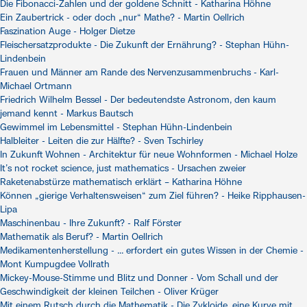
Die Fibonacci-Zahlen und der goldene Schnitt - Katharina Höhne
Ein Zaubertrick - oder doch „nur“ Mathe? - Martin Oellrich
Faszination Auge - Holger Dietze
Fleischersatzprodukte - Die Zukunft der Ernährung? - Stephan Hühn-
Lindenbein
Frauen und Männer am Rande des Nervenzusammenbruchs - Karl-
Michael Ortmann
Friedrich Wilhelm Bessel - Der bedeutendste Astronom, den kaum
jemand kennt - Markus Bautsch
Gewimmel im Lebensmittel - Stephan Hühn-Lindenbein
Halbleiter - Leiten die zur Hälfte? - Sven Tschirley
In Zukunft Wohnen - Architektur für neue Wohnformen - Michael Holze
It’s not rocket science, just mathematics - Ursachen zweier
Raketenabstürze mathematisch erklärt – Katharina Höhne
Können „gierige Verhaltensweisen“ zum Ziel führen? - Heike Ripphausen-
Lipa
Maschinenbau - Ihre Zukunft? - Ralf Förster
Mathematik als Beruf? - Martin Oellrich
Medikamentenherstellung - ... erfordert ein gutes Wissen in der Chemie -
Mont Kumpugdee Vollrath
Mickey-Mouse-Stimme und Blitz und Donner - Vom Schall und der
Geschwindigkeit der kleinen Teilchen - Oliver Krüger
Mit einem Rutsch durch die Mathematik - Die Zykloide, eine Kurve mit