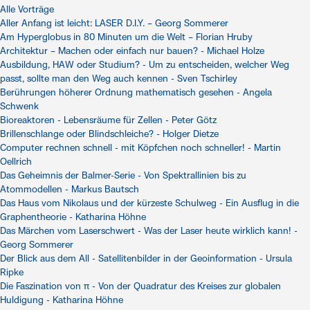
Alle Vorträge
Aller Anfang ist leicht: LASER D.I.Y. – Georg Sommerer
Am Hyperglobus in 80 Minuten um die Welt – Florian Hruby
Architektur – Machen oder einfach nur bauen? - Michael Holze
Ausbildung, HAW oder Studium? - Um zu entscheiden, welcher Weg
passt, sollte man den Weg auch kennen - Sven Tschirley
Berührungen höherer Ordnung mathematisch gesehen - Angela
Schwenk
Bioreaktoren - Lebensräume für Zellen - Peter Götz
Brillenschlange oder Blindschleiche? - Holger Dietze
Computer rechnen schnell - mit Köpfchen noch schneller! - Martin
Oellrich
Das Geheimnis der Balmer-Serie - Von Spektrallinien bis zu
Atommodellen - Markus Bautsch
Das Haus vom Nikolaus und der kürzeste Schulweg - Ein Ausflug in die
Graphentheorie - Katharina Höhne
Das Märchen vom Laserschwert - Was der Laser heute wirklich kann! -
Georg Sommerer
Der Blick aus dem All - Satellitenbilder in der Geoinformation - Ursula
Ripke
Die Faszination von π - Von der Quadratur des Kreises zur globalen
Huldigung - Katharina Höhne