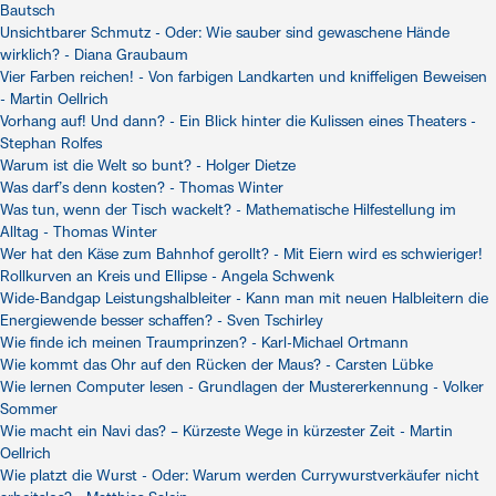
Bautsch
Unsichtbarer Schmutz - Oder: Wie sauber sind gewaschene Hände
wirklich? - Diana Graubaum
Vier Farben reichen! - Von farbigen Landkarten und kniffeligen Beweisen
- Martin Oellrich
Vorhang auf! Und dann? - Ein Blick hinter die Kulissen eines Theaters -
Stephan Rolfes
Warum ist die Welt so bunt? - Holger Dietze
Was darf’s denn kosten? - Thomas Winter
Was tun, wenn der Tisch wackelt? - Mathematische Hilfestellung im
Alltag - Thomas Winter
Wer hat den Käse zum Bahnhof gerollt? - Mit Eiern wird es schwieriger!
Rollkurven an Kreis und Ellipse - Angela Schwenk
Wide-Bandgap Leistungshalbleiter - Kann man mit neuen Halbleitern die
Energiewende besser schaffen? - Sven Tschirley
Wie finde ich meinen Traumprinzen? - Karl-Michael Ortmann
Wie kommt das Ohr auf den Rücken der Maus? - Carsten Lübke
Wie lernen Computer lesen - Grundlagen der Mustererkennung - Volker
Sommer
Wie macht ein Navi das? – Kürzeste Wege in kürzester Zeit - Martin
Oellrich
Wie platzt die Wurst - Oder: Warum werden Currywurstverkäufer nicht