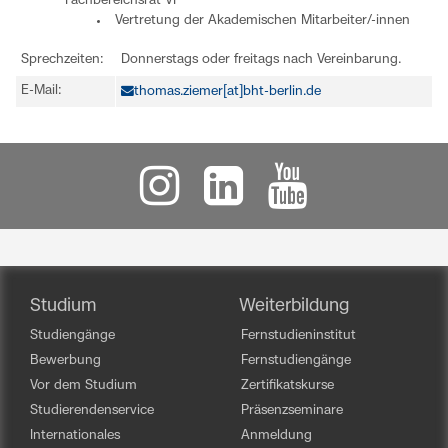
Fachbereichsrat VI
Vertretung der Akademischen Mitarbeiter/-innen
Sprechzeiten:
Donnerstags oder freitags nach Vereinbarung.
E-Mail:
thomas.ziemer[at]bht-berlin.de
Studium
Weiterbildung
Studiengänge
Fernstudieninstitut
Bewerbung
Fernstudiengänge
Vor dem Studium
Zertifikatskurse
Studierendenservice
Präsenzseminare
Internationales
Anmeldung