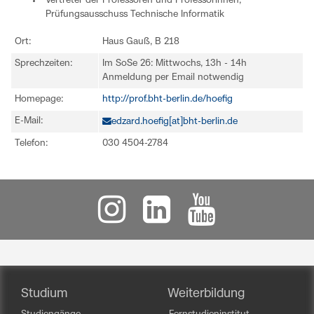
Vertreter der Professoren und Professorinnen,
Prüfungsausschuss Technische Informatik
Ort:
Haus Gauß, B 218
Sprechzeiten:
Im SoSe 26: Mittwochs, 13h - 14h
Anmeldung per Email notwendig
Homepage:
http://prof.bht-berlin.de/hoefig
E-Mail:
edzard.hoefig[at]bht-berlin.de
Telefon:
030 4504-2784
Studium
Weiterbildung