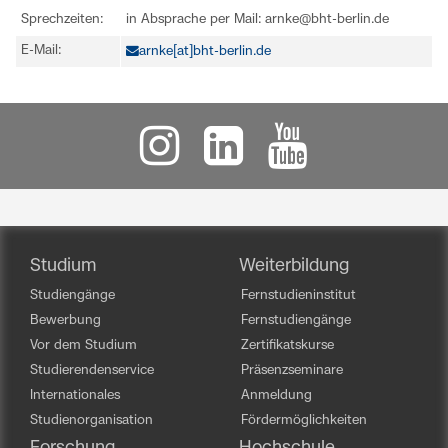
Sprechzeiten:
in Absprache per Mail: arnke@bht-berlin.de
E-Mail:
arnke[at]bht-berlin.de
Studium
Weiterbildung
Studiengänge
Fernstudieninstitut
Bewerbung
Fernstudiengänge
Vor dem Studium
Zertifikatskurse
Studierendenservice
Präsenzseminare
Internationales
Anmeldung
Studienorganisation
Fördermöglichkeiten