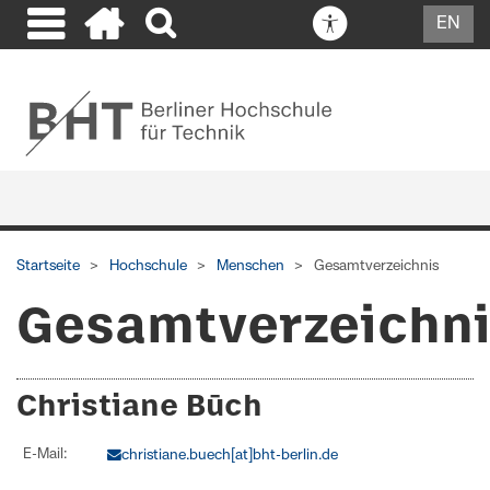
EN
Startseite
Hochschule
Menschen
Gesamtverzeichnis
Gesamtverzeichn
Christiane Būch
E-Mail:
christiane.buech[at]bht-berlin.de