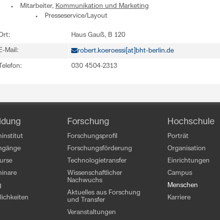
Mitarbeiter,
Kommunikation und Marketing
Presseservice/Layout
Ort:
Haus Gauß, B 120
E-Mail:
robert.koeroessi[at]bht-berlin.de
Telefon:
030 4504-2313
ldung
Forschung
Hochschule
institut
Forschungsprofil
Porträt
engänge
Forschungsförderung
Organisation
kurse
Technologietransfer
Einrichtungen
inare
Wissenschaftlicher
Campus
Nachwuchs
g
Menschen
Aktuelles aus Forschung
ichkeiten
Karriere
und Transfer
Veranstaltungen