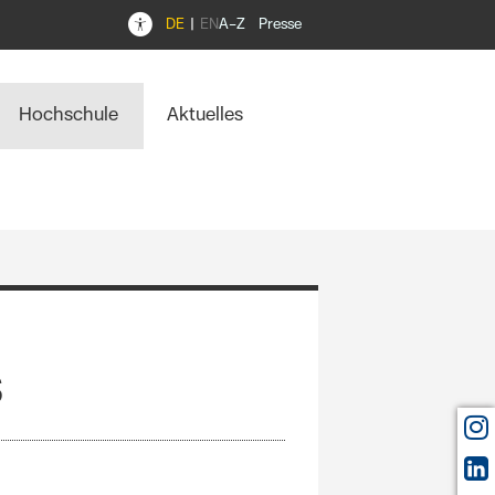
DE
EN
A–Z
Presse
Hochschule
Aktuelles
s