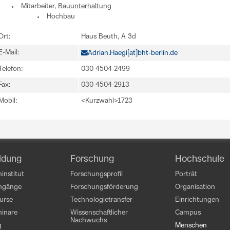
Mitarbeiter,
Bauunterhaltung
Hochbau
Ort:
Haus Beuth, A 3d
E-Mail:
Adrian.Haegi[at]bht-berlin.de
Telefon:
030 4504-2499
Fax:
030 4504-2913
Mobil:
<Kurzwahl>1723
ldung
Forschung
Hochschule
institut
Forschungsprofil
Porträt
engänge
Forschungsförderung
Organisation
kurse
Technologietransfer
Einrichtungen
inare
Wissenschaftlicher
Campus
Nachwuchs
g
Menschen