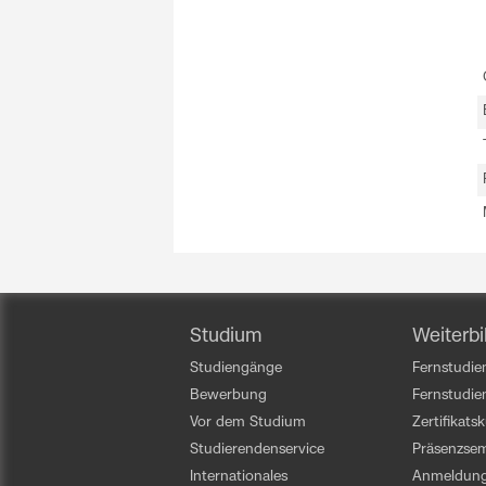
Studium
Weiterbi
Studiengänge
Fernstudien
Bewerbung
Fernstudi
Vor dem Studium
Zertifikats
Studierendenservice
Präsenzsem
Internationales
Anmeldun