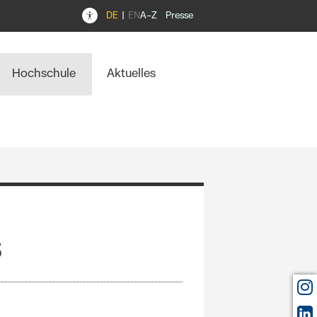
DE
EN
A–Z
Presse
Hochschule
Aktuelles
s