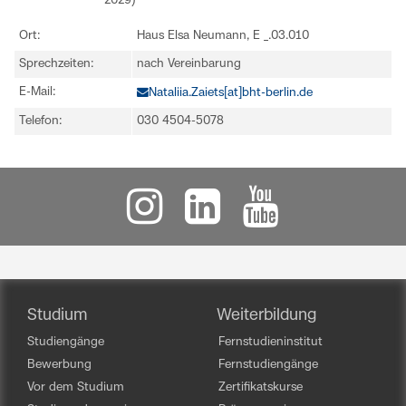
2029)
Ort:
Haus Elsa Neumann, E _.03.010
Sprechzeiten:
nach Vereinbarung
E-Mail:
Nataliia.Zaiets[at]bht-berlin.de
Telefon:
030 4504-5078
Studium
Weiterbildung
Studiengänge
Fernstudieninstitut
Bewerbung
Fernstudiengänge
Vor dem Studium
Zertifikatskurse