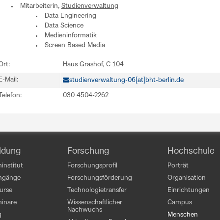
Mitarbeiterin,
Studienverwaltung
Data Engineering
Data Science
Medieninformatik
Screen Based Media
Ort:
Haus Grashof, C 104
E-Mail:
studienverwaltung-06[at]bht-berlin.de
Telefon:
030 4504-2262
ldung
Forschung
Hochschule
institut
Forschungsprofil
Porträt
engänge
Forschungsförderung
Organisation
kurse
Technologietransfer
Einrichtungen
inare
Wissenschaftlicher
Campus
Nachwuchs
g
Menschen