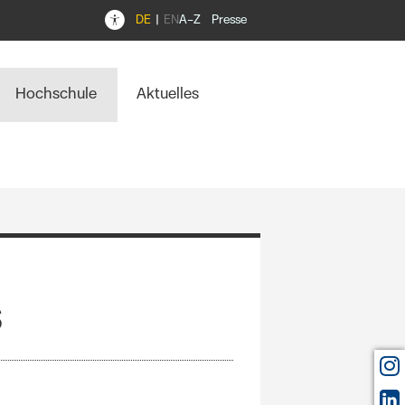
DE
EN
A–Z
Presse
Hochschule
Aktuelles
s