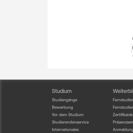
Studium
Weiterbi
Studiengänge
Fernstudien
Bewerbung
Fernstudi
Vor dem Studium
Zertifikats
Studierendenservice
Präsenzsem
Internationales
Anmeldun