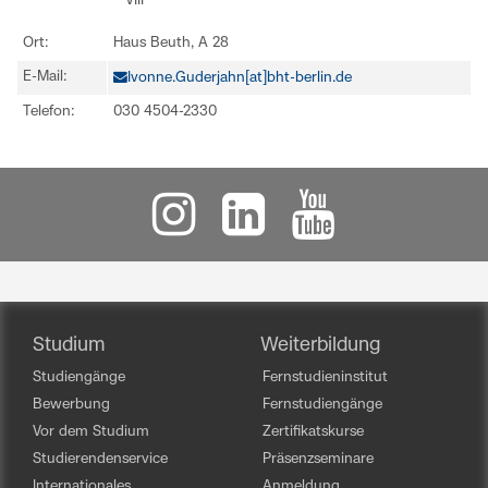
VIII
Ort:
Haus Beuth, A 28
E-Mail:
Ivonne.Guderjahn[at]bht-berlin.de
Telefon:
030 4504-2330
Studium
Weiterbildung
Studiengänge
Fernstudieninstitut
Bewerbung
Fernstudiengänge
Vor dem Studium
Zertifikatskurse
Studierendenservice
Präsenzseminare
Internationales
Anmeldung