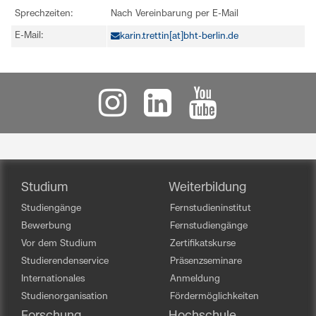
Sprechzeiten:
Nach Vereinbarung per E-Mail
E-Mail:
karin.trettin[at]bht-berlin.de
Studium
Weiterbildung
Studiengänge
Fernstudieninstitut
Bewerbung
Fernstudiengänge
Vor dem Studium
Zertifikatskurse
Studierendenservice
Präsenzseminare
Internationales
Anmeldung
Studienorganisation
Fördermöglichkeiten