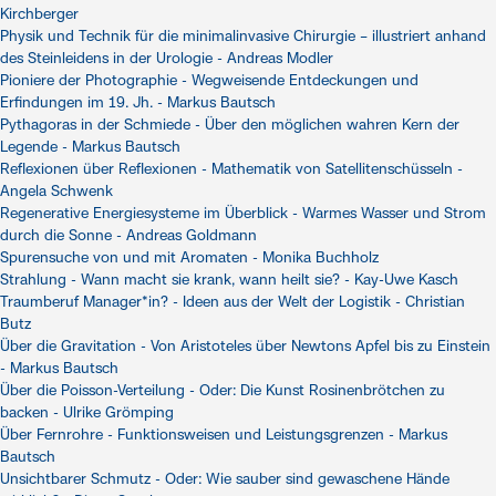
Kirchberger
Physik und Technik für die minimalinvasive Chirurgie – illustriert anhand
des Steinleidens in der Urologie - Andreas Modler
Pioniere der Photographie - Wegweisende Entdeckungen und
Erfindungen im 19. Jh. - Markus Bautsch
Pythagoras in der Schmiede - Über den möglichen wahren Kern der
Legende - Markus Bautsch
Reflexionen über Reflexionen - Mathematik von Satellitenschüsseln -
Angela Schwenk
Regenerative Energiesysteme im Überblick - Warmes Wasser und Strom
durch die Sonne - Andreas Goldmann
Spurensuche von und mit Aromaten - Monika Buchholz
Strahlung - Wann macht sie krank, wann heilt sie? - Kay-Uwe Kasch
Traumberuf Manager*in? - Ideen aus der Welt der Logistik - Christian
Butz
Über die Gravitation - Von Aristoteles über Newtons Apfel bis zu Einstein
- Markus Bautsch
Über die Poisson-Verteilung - Oder: Die Kunst Rosinenbrötchen zu
backen - Ulrike Grömping
Über Fernrohre - Funktionsweisen und Leistungsgrenzen - Markus
Bautsch
Unsichtbarer Schmutz - Oder: Wie sauber sind gewaschene Hände