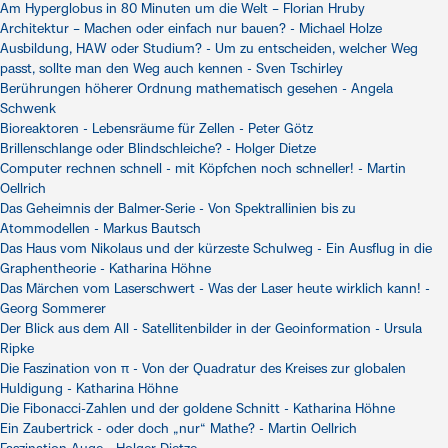
Am Hyperglobus in 80 Minuten um die Welt – Florian Hruby
Architektur – Machen oder einfach nur bauen? - Michael Holze
Ausbildung, HAW oder Studium? - Um zu entscheiden, welcher Weg
passt, sollte man den Weg auch kennen - Sven Tschirley
Berührungen höherer Ordnung mathematisch gesehen - Angela
Schwenk
Bioreaktoren - Lebensräume für Zellen - Peter Götz
Brillenschlange oder Blindschleiche? - Holger Dietze
Computer rechnen schnell - mit Köpfchen noch schneller! - Martin
Oellrich
Das Geheimnis der Balmer-Serie - Von Spektrallinien bis zu
Atommodellen - Markus Bautsch
Das Haus vom Nikolaus und der kürzeste Schulweg - Ein Ausflug in die
Graphentheorie - Katharina Höhne
Das Märchen vom Laserschwert - Was der Laser heute wirklich kann! -
Georg Sommerer
Der Blick aus dem All - Satellitenbilder in der Geoinformation - Ursula
Ripke
Die Faszination von π - Von der Quadratur des Kreises zur globalen
Huldigung - Katharina Höhne
Die Fibonacci-Zahlen und der goldene Schnitt - Katharina Höhne
Ein Zaubertrick - oder doch „nur“ Mathe? - Martin Oellrich