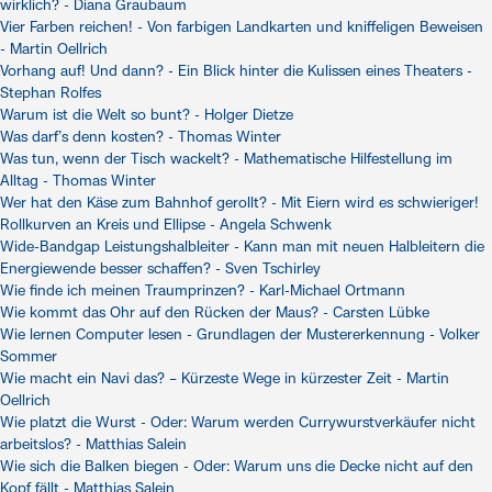
wirklich? - Diana Graubaum
Vier Farben reichen! - Von farbigen Landkarten und kniffeligen Beweisen
- Martin Oellrich
Vorhang auf! Und dann? - Ein Blick hinter die Kulissen eines Theaters -
Stephan Rolfes
Warum ist die Welt so bunt? - Holger Dietze
Was darf’s denn kosten? - Thomas Winter
Was tun, wenn der Tisch wackelt? - Mathematische Hilfestellung im
Alltag - Thomas Winter
Wer hat den Käse zum Bahnhof gerollt? - Mit Eiern wird es schwieriger!
Rollkurven an Kreis und Ellipse - Angela Schwenk
Wide-Bandgap Leistungshalbleiter - Kann man mit neuen Halbleitern die
Energiewende besser schaffen? - Sven Tschirley
Wie finde ich meinen Traumprinzen? - Karl-Michael Ortmann
Wie kommt das Ohr auf den Rücken der Maus? - Carsten Lübke
Wie lernen Computer lesen - Grundlagen der Mustererkennung - Volker
Sommer
Wie macht ein Navi das? – Kürzeste Wege in kürzester Zeit - Martin
Oellrich
Wie platzt die Wurst - Oder: Warum werden Currywurstverkäufer nicht
arbeitslos? - Matthias Salein
Wie sich die Balken biegen - Oder: Warum uns die Decke nicht auf den
Kopf fällt - Matthias Salein