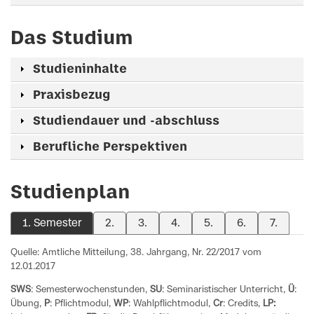
Das Studium
Studieninhalte
Praxisbezug
Studiendauer und -abschluss
Berufliche Perspektiven
Studienplan
1. Semester
2.
3.
4.
5.
6.
7.
Quelle: Amtliche Mitteilung, 38. Jahrgang, Nr. 22/2017 vom
12.01.2017
SWS
: Semesterwochenstunden,
SU
: Seminaristischer Unterricht,
Ü
:
Übung,
P
: Pflichtmodul,
WP
: Wahlpflichtmodul,
Cr
: Credits,
LP: