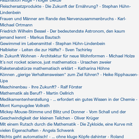
Faszination Auge - Holger Dietze
Fleischersatzprodukte - Die Zukunft der Ernährung? - Stephan Hühn-
Lindenbein
Frauen und Männer am Rande des Nervenzusammenbruchs - Karl-
Michael Ortmann
Friedrich Wilhelm Bessel - Der bedeutendste Astronom, den kaum
jemand kennt - Markus Bautsch
Gewimmel im Lebensmittel - Stephan Hühn-Lindenbein
Halbleiter - Leiten die zur Hälfte? - Sven Tschirley
In Zukunft Wohnen - Architektur für neue Wohnformen - Michael Holze
It’s not rocket science, just mathematics - Ursachen zweier
Raketenabstürze mathematisch erklärt – Katharina Höhne
Können „gierige Verhaltensweisen“ zum Ziel führen? - Heike Ripphausen-
Lipa
Maschinenbau - Ihre Zukunft? - Ralf Förster
Mathematik als Beruf? - Martin Oellrich
Medikamentenherstellung - ... erfordert ein gutes Wissen in der Chemie -
Mont Kumpugdee Vollrath
Mickey-Mouse-Stimme und Blitz und Donner - Vom Schall und der
Geschwindigkeit der kleinen Teilchen - Oliver Krüger
Mit einem Rutsch durch die Mathematik - Die Zykloide, eine Kurve mit
vielen Eigenschaften - Angela Schwenk
Nichts geht automatisch! - … ohne kluge Köpfe dahinter - Roland