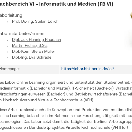
achbereich VI – Informatik und Medien (FB VI)
aborleitung
Prof. Dr.-Ing. Stefan Edlich
abormitarbeiter/-innen
Dipl.-Jur. Henning Baudach
Martin Frehse, B.Sc.
Dipl.-Kom. Stefan Müller
Dipl.-Ing. Eva Schrade
Homepage:
https://labor.bht-berlin.de/lol/
as Labor Online Learning organisiert und unterstützt den Studienbetrieb
edieninformatik (Bachelor und Master), IT-Sicherheit (Bachelor), Wirtschaf
irtschaftsingenieurwesen (Bachelor) und Betriebswirtschaftslehre (Bachel
m Hochschulverbund Virtuelle Fachhochschule (VFH).
iese Arbeit umfasst auch die Konzeption und Produktion von multimedial
nline Learning befasst sich im Rahmen seiner Forschungstätigkeit mit ne
echnologien. Das Labor setzt damit die Tätigkeit der Berliner Arbeitsgrup
bgeschlossenen Bundesleitprojektes Virtuelle Fachhochschule (VFH) fort.