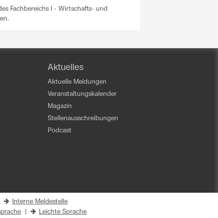
es Fachbereichs I - Wirtschafts- und
en.
Aktuelles
Aktuelle Meldungen
Veranstaltungskalender
Magazin
Stellenausschreibungen
Podcast
|
Interne Meldestelle
prache
|
Leichte Sprache