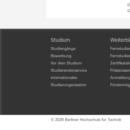
D
G
Studium
Weiterbi
Studiengänge
Fernstudien
Bewerbung
Fernstudi
Vor dem Studium
Zertifikats
Studierendenservice
Präsenzsem
Internationales
Anmeldun
Studienorganisation
Fördermögl
© 2026 Berliner Hochschule für Technik