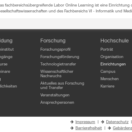
as fachbereichsübergreifende Labor Online Learning ist eine Einrichtung d
esellschaftswissenschaften und des Fachbereichs VI - Informatik und Medi
ldung
Forschung
Hochschule
institut
Forschungsprofil
Porträt
engänge
Forschungsförderung
Organisation
kurse
Technologietransfer
Einrichtungen
inare
Wissenschaftlicher
Campus
Nachwuchs
g
Menschen
Aktuelles aus Forschung
ichkeiten
Karriere
und Transfer
Veranstaltungen
Ansprechpersonen
Impressum
|
Datenschutz
Barrierefreiheit
|
Gebärdens