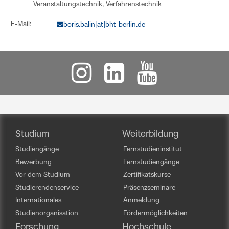
Veranstaltungstechnik, Verfahrenstechnik
E-Mail:
boris.balin[at]bht-berlin.de
Studium
Weiterbildung
Studiengänge
Fernstudieninstitut
Bewerbung
Fernstudiengänge
Vor dem Studium
Zertifikatskurse
Studierendenservice
Präsenzseminare
Internationales
Anmeldung
Studienorganisation
Fördermöglichkeiten
Forschung
Hochschule