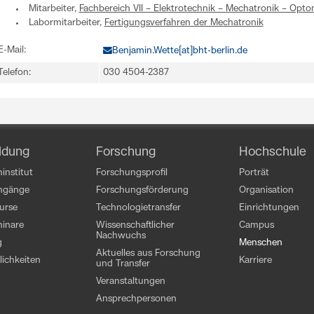
Mitarbeiter,
Fachbereich VII – Elektrotechnik – Mechatronik – Opto
Labormitarbeiter,
Fertigungsverfahren der Mechatronik
E-Mail:
Benjamin.Wette[at]bht-berlin.de
Telefon:
030 4504-2387
ldung
Forschung
Hochschule
institut
Forschungsprofil
Porträt
engänge
Forschungsförderung
Organisation
kurse
Technologietransfer
Einrichtungen
inare
Wissenschaftlicher
Campus
Nachwuchs
g
Menschen
Aktuelles aus Forschung
ichkeiten
Karriere
und Transfer
Veranstaltungen
Ansprechpersonen