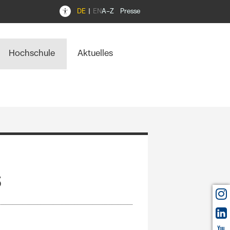
DE
EN
A–Z
Presse
Hochschule
Aktuelles
s