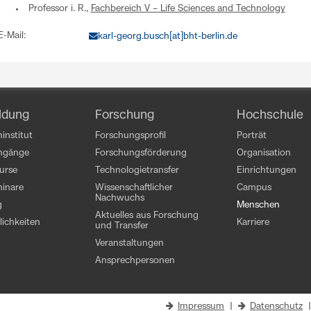
Professor i. R.,
Fachbereich V – Life Sciences and Technology
E-Mail:
karl-georg.busch[at]bht-berlin.de
ldung
Forschung
Hochschule
institut
Forschungsprofil
Porträt
engänge
Forschungsförderung
Organisation
kurse
Technologietransfer
Einrichtungen
inare
Wissenschaftlicher
Campus
Nachwuchs
g
Menschen
Aktuelles aus Forschung
ichkeiten
Karriere
und Transfer
Veranstaltungen
Ansprechpersonen
Impressum
|
Datenschutz