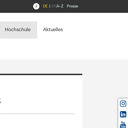
DE
EN
A–Z
Presse
Hochschule
Aktuelles
s