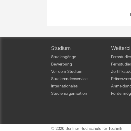
Studium
Weiterbi
Studiengänge
Fernstudien
Bewerbung
Fernstudi
Vor dem Studium
Zertifikats
Studierendenservice
Präsenzsem
Internationales
Anmeldun
Studienorganisation
Fördermögl
© 2026 Berliner Hochschule für Technik