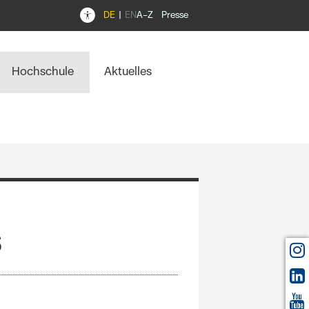
DE
EN
A–Z
Presse
Hochschule
Aktuelles
s