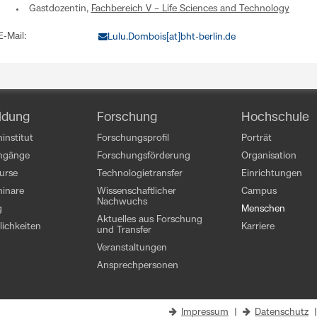
Gastdozentin,
Fachbereich V – Life Sciences and Technology
E-Mail:
Lulu.Dombois[at]bht-berlin.de
ldung
Forschung
Hochschule
institut
Forschungsprofil
Porträt
engänge
Forschungsförderung
Organisation
kurse
Technologietransfer
Einrichtungen
inare
Wissenschaftlicher
Campus
Nachwuchs
g
Menschen
Aktuelles aus Forschung
ichkeiten
Karriere
und Transfer
Veranstaltungen
Ansprechpersonen
Impressum
|
Datenschutz