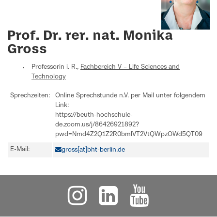
Prof. Dr. rer. nat. Monika
Gross
Professorin i. R.,
Fachbereich V – Life Sciences and
Technology
Sprechzeiten:
Online Sprechstunde n.V. per Mail unter folgendem
Link:
https://beuth-hochschule-
de.zoom.us/j/86426921892?
pwd=Nmd4Z2Q1Z2R0bmlVT2VtQWpzOWd5QT09
E-Mail:
gross[at]bht-berlin.de