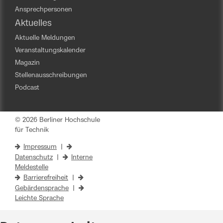
Ansprechpersonen
Aktuelles
Aktuelle Meldungen
Veranstaltungskalender
Magazin
Stellenausschreibungen
Podcast
© 2026 Berliner Hochschule
für Technik
Impressum
|
Datenschutz
|
Interne
Meldestelle
Barrierefreiheit
|
Gebärdensprache
|
Leichte Sprache