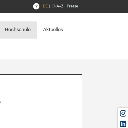
DE
EN
A–Z
Presse
Hochschule
Aktuelles
s