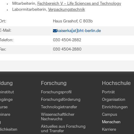
Mitarbeiterin,
Fachbereich V – Life Sciences and Technology
Labormitarbeiterin,
Verpackungstechnik
Ort:
Haus Grashof, C 803b
E-Mail:
kaiserka[at]bht-berlin.de
Telefon:
030 4504-2882
Fax:
030 4504-2880
ldung
Forschung
Hochschule
institut
Forschungsprofil
Porträt
engänge
Forschungsförderung
Organisation
kurse
Technologietransfer
Einrichtungen
inare
Wissenschaftlicher
Campus
Nachwuchs
g
Menschen
Aktuelles aus Forschung
ichkeiten
Karriere
und Transfer