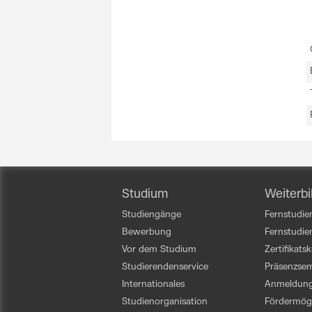
Studium
Weiterbi
Studiengänge
Fernstudien
Bewerbung
Fernstudi
Vor dem Studium
Zertifikats
Studierendenservice
Präsenzsem
Internationales
Anmeldun
Studienorganisation
Fördermögl