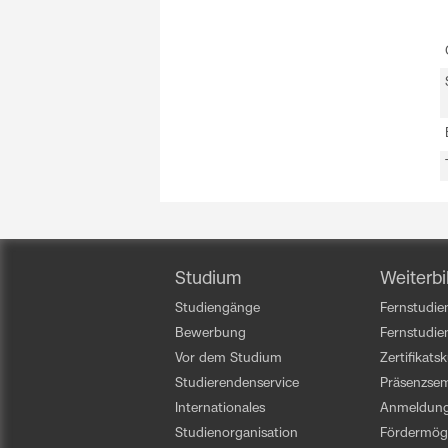
Studium
Weiterbi
Studiengänge
Fernstudien
Bewerbung
Fernstudi
Vor dem Studium
Zertifikats
Studierendenservice
Präsenzsem
Internationales
Anmeldun
Studienorganisation
Fördermögl