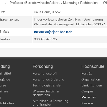
Professor (Betriebswirtschaftslehre / Marketing),
Fachbereich I – Wi
Ort:
Haus Gauß, B 552
Sprechzeiten:
In der vorlesungsfreien Zeit: Nach Vereinbarung
Während der Vorlesungszeit: Mittwochs 09:30 - 1
E-Mail:
ziouziou[at]bht-berlin.de
Telefon:
030 4504-5525
ldung
Forschung
Hochschule
institut
Forschungsprofil
Porträt
engänge
Forschungsförderung
Organisation
kurse
Technologietransfer
Einrichtungen
inare
Wissenschaftlicher
Campus
Nachwuchs
g
Menschen
Aktuelles aus Forschung
ichkeiten
Karriere
und Transfer