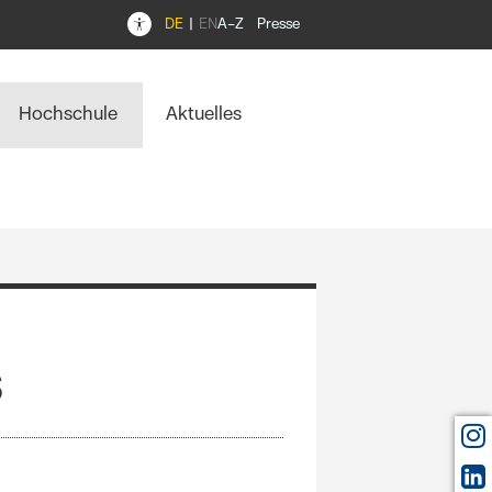
DE
EN
A–Z
Presse
Hochschule
Aktuelles
s